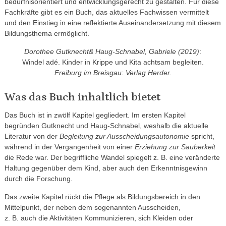
bedürfnisorientiert und entwicklungsgerecht zu gestalten. Für diese
Fachkräfte gibt es ein Buch, das aktuelles Fachwissen vermittelt
und den Einstieg in eine reflektierte Auseinander­setzung mit diesem
Bildungsthema ermöglicht.
Dorothee Gutknecht& Haug-Schnabel, Gabriele (2019)
:
Windel adé. Kinder in Krippe und Kita achtsam begleiten.
Freiburg im Breisgau: Verlag Herder.
Was das Buch inhaltlich bietet
Das Buch ist in zwölf Kapitel gegliedert. Im ersten Kapitel
begründen Gutknecht und Haug‑Schnabel, weshalb die aktuelle
Literatur von der
Begleitung zur Ausscheidungs­autonomie
spricht,
während in der Vergangenheit von einer
Erziehung zur Sauberkeit
die Rede war. Der begriffliche Wandel spiegelt z. B. eine veränderte
Haltung gegenüber dem Kind, aber auch den Erkenntnisgewinn
durch die Forschung.
Das zweite Kapitel rückt die Pflege als Bildungsbereich in den
Mittelpunkt, der neben dem sogenannten Ausscheiden,
z. B. auch die Aktivitäten Kommunizieren, sich Kleiden oder