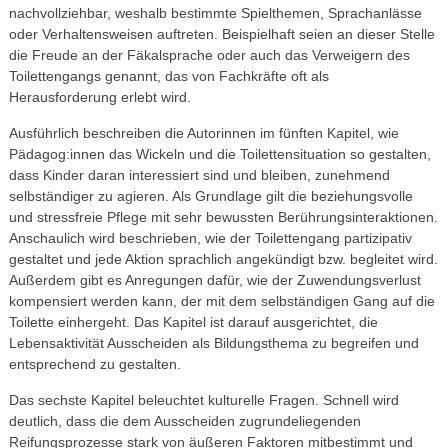
nachvollziehbar, weshalb bestimmte Spielthemen, Sprachanlässe
oder Verhaltensweisen auftreten. Beispielhaft seien an dieser Stelle
die Freude an der Fäkalsprache oder auch das Verweigern des
Toilettengangs genannt, das von Fachkräfte oft als
Herausforderung erlebt wird.
Ausführlich beschreiben die Autorinnen im fünften Kapitel, wie
Pädagog:innen das Wickeln und die Toilettensituation so gestalten,
dass Kinder daran interessiert sind und bleiben, zunehmend
selbständiger zu agieren. Als Grundlage gilt die beziehungsvolle
und stressfreie Pflege mit sehr bewussten Berührungsinteraktionen.
Anschaulich wird beschrieben, wie der Toiletten­gang partizipativ
gestaltet und jede Aktion sprachlich angekündigt bzw. begleitet wird.
Außer­dem gibt es Anregungen dafür, wie der Zuwendungsverlust
kompensiert werden kann, der mit dem selbständigen Gang auf die
Toilette einhergeht. Das Kapitel ist darauf ausgerichtet, die
Lebensaktivität Ausscheiden als Bildungsthema zu begreifen und
entsprechend zu gestalten.
Das sechste Kapitel beleuchtet kulturelle Fragen. Schnell wird
deutlich, dass die dem Ausscheiden zugrundeliegenden
Reifungsprozesse stark von äußeren Faktoren mitbestimmt und