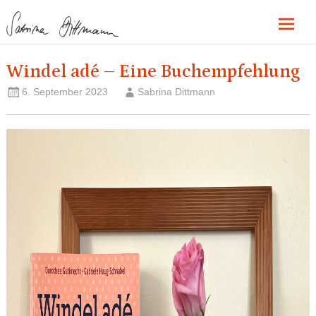
Zum
Inhalt
springen
Sabrina
Windel adé – Eine Buchempfehlung
Dittmann
6. September 2023
Sabrina Dittmann