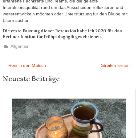
erfahrene Fachkräfte und Teams, die die gelebte
Interaktionsqualität rund um das Ausscheiden reflektieren und
weiterentwickeln möchten oder Unterstützung für den Dialog mit
Eltern suchen.
Die erste Fassung dieser Rezension habe ich 2020 für das
Berliner Institut für Frühpädagogik geschrieben.
Allgemein
Beitragsnavigation
←
Rein in den Matsch
Streiten lernen
→
Neueste Beiträge