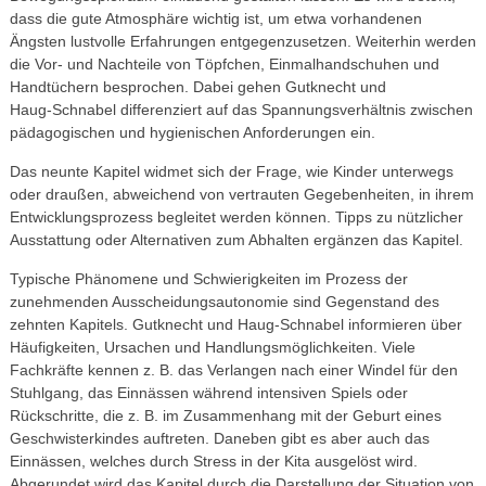
dass die gute Atmosphäre wichtig ist, um etwa vorhandenen
Ängsten lustvolle Erfahrungen entgegen­zusetzen. Weiterhin werden
die Vor- und Nachteile von Töpfchen, Einmalhandschuhen und
Handtüchern besprochen. Dabei gehen Gutknecht und
Haug‑Schnabel differenziert auf das Spannungs­verhältnis zwischen
pädagogischen und hygienischen Anforderungen ein.
Das neunte Kapitel widmet sich der Frage, wie Kinder unterwegs
oder draußen, abweichend von vertrauten Gegebenheiten, in ihrem
Entwicklungsprozess begleitet werden können. Tipps zu nützlicher
Ausstattung oder Alternativen zum Abhalten ergänzen das Kapitel.
Typische Phänomene und Schwierigkeiten im Prozess der
zunehmenden Ausscheidungs­autonomie sind Gegenstand des
zehnten Kapitels. Gutknecht und Haug-Schnabel informieren über
Häufigkeiten, Ursachen und Handlungsmöglichkeiten. Viele
Fachkräfte kennen z. B. das Verlangen nach einer Windel für den
Stuhlgang, das Einnässen während intensiven Spiels oder
Rückschritte, die z. B. im Zusammenhang mit der Geburt eines
Geschwisterkindes auftreten. Daneben gibt es aber auch das
Einnässen, welches durch Stress in der Kita ausgelöst wird.
Abgerundet wird das Kapitel durch die Darstellung der Situation von